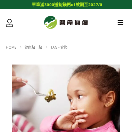
單
筆
滿
3
0
0
0
送
錠
鎂
鈣
x
1
效
期
至
2
0
2
7
/
0
1
/
1
4
HOME
健康點一點
TAG -
食慾