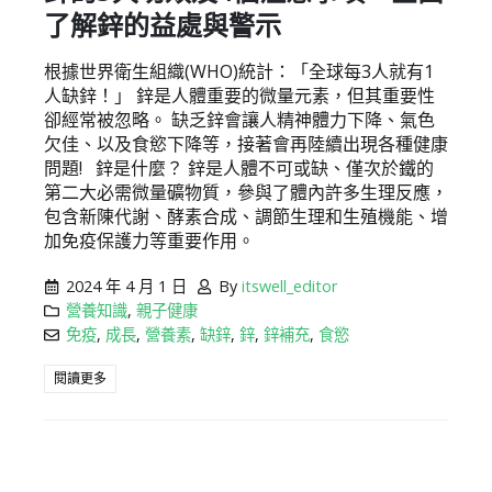
了解鋅的益處與警示
根據世界衛生組織(WHO)統計：「全球每3人就有1
人缺鋅！」 鋅是人體重要的微量元素，但其重要性
卻經常被忽略。 缺乏鋅會讓人精神體力下降、氣色
欠佳、以及食慾下降等，接著會再陸續出現各種健康
問題! 鋅是什麼？ 鋅是人體不可或缺、僅次於鐵的
第二大必需微量礦物質，參與了體內許多生理反應，
包含新陳代謝、酵素合成、調節生理和生殖機能、增
加免疫保護力等重要作用。
2024 年 4 月 1 日
By
itswell_editor
營養知識
,
親子健康
免疫
,
成長
,
營養素
,
缺鋅
,
鋅
,
鋅補充
,
食慾
閱讀更多