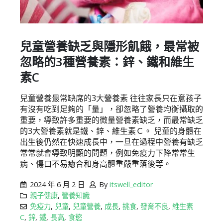
兒童營養缺乏與隱形飢餓，最常被
忽略的3種營養素：鋅、鐵和維生
素C
兒童營養最常缺席的3大營養素 往往家長只在意孩子
有沒有吃到足夠的「量」，卻忽略了營養均衡攝取的
重要，導致許多重要的微量營養素缺乏，而最常缺乏
的3大營養素就是鐵、鋅、維生素Ｃ。 兒童的身體在
出生後仍然在快速成長中，一旦在過程中營養有缺乏
常常就會導致明顯的問題，例如免疫力下降常常生
病、傷口不易癒合和身高體重嚴重落後等。
2024 年 6 月 2 日
By
itswell_editor
親子健康
,
營養知識
免疫力
,
兒童
,
兒童營養
,
成長
,
挑食
,
發育不良
,
維生素
C
,
鋅
,
鐵
,
長高
,
食慾