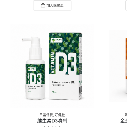
加入購物車
日常保養
,
好健壯
維生素D3噴劑
金