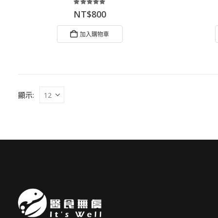
5.00
out of 5
NT$
800
加入購物車
顯示: