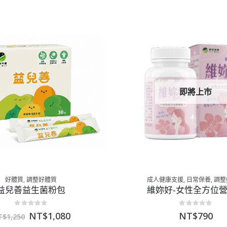
即將上市
好體質
,
調整好體質
成人健康支援
,
日常保養
,
調整
益兒善益生菌粉包
維妳好-女性全方位
0
out of 5
0
out of 5
NT$
1,080
NT$
790
T$
1,250