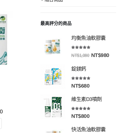
最高評分的商品
均衡魚油軟膠囊
5.00
out of 5
NT$
980
NT$
1,080
錠鎂鈣
5.00
out of 5
NT$
680
維生素D3噴劑
0
5.00
out of 5
NT$
800
快活魚油軟膠囊