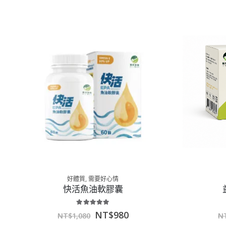
好體質
,
需要好心情
快活魚油軟膠囊
5.00
out of 5
NT$
980
NT$
1,080
N