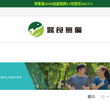
單
筆
滿
3
0
0
0
送
錠
鎂
鈣
x
1
效
期
至
2
0
2
7
/
0
1
/
1
4
顯示: