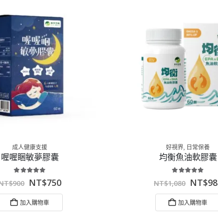
成人健康支援
好視界
,
日常保養
喔喔睏敏夢膠囊
均衡魚油軟膠囊
5.00
out of 5
5.00
out of 5
NT$
750
NT$
98
NT$
900
NT$
1,080
加入購物車
加入購物車