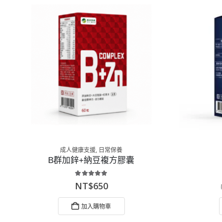
成人健康支援
,
日常保養
B群加鋅+納豆複方膠囊
5.00
out of 5
NT$
650
加入購物車