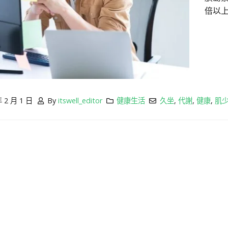
倍以
年 2 月 1 日
By
itswell_editor
健康生活
久坐
,
代謝
,
健康
,
肌