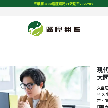
單
筆
滿
3
0
0
0
送
錠
鎂
鈣
x
1
效
期
至
2
0
2
7
/
0
1
/
1
4
現代
大問
久坐是
坐 久
差，
胰島