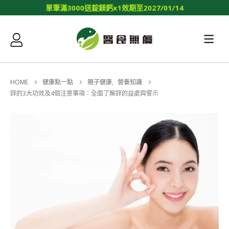
單
筆
滿
3
0
0
0
送
錠
鎂
鈣
x
1
效
期
至
2
0
2
7
/
0
1
/
1
4
HOME
健康點一點
親子健康
,
營養知識
鋅的3大功效及4個注意事項：全面了解鋅的益處與警示