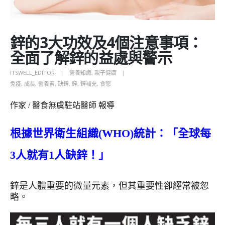
鋅的3大功效及4個注意事項：
全面了解鋅的益處與警示
ITSWELL_EDITOR
營養知識
,
親子健康
免疫
,
成長
,
營養素
,
缺鋅
,
鋅
,
鋅補充
,
食慾
作家 / 醫食無虞駐站醫師 報導
根據世界衛生組織
(WHO)
統計：「全球每
3
人就有
1
人缺鋅！」
鋅是人體重要的微量元素，但其重要性卻經常被忽
略。