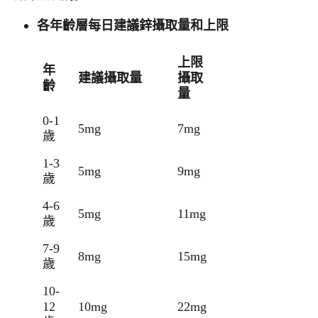
各年齡層每日建議鋅攝取量和上限
上限
年
建議攝取量
攝取
齡
量
0-1
5mg
7mg
歲
1-3
5mg
9mg
歲
4-6
5mg
11mg
歲
7-9
8mg
15mg
歲
10-
12
10mg
22mg