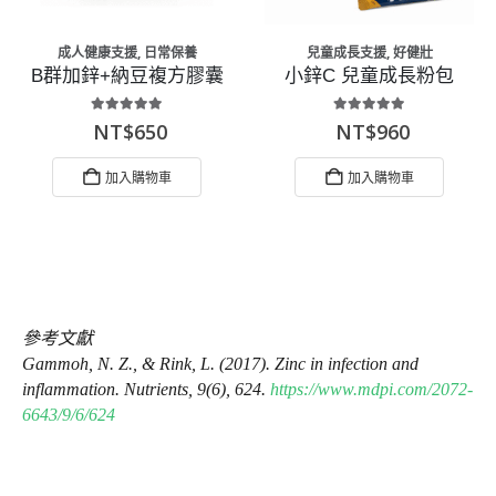
成人健康支援
,
日常保養
兒童成長支援
,
好健壯
B群加鋅+納豆複方膠囊
小鋅C 兒童成長粉包
5.00
out of 5
5.00
out of 5
NT$
650
NT$
960
加入購物車
加入購物車
參考文獻
Gammoh, N. Z., & Rink, L. (2017). Zinc in infection and
inflammation. Nutrients, 9(6), 624.
https://www.mdpi.com/2072-
6643/9/6/624