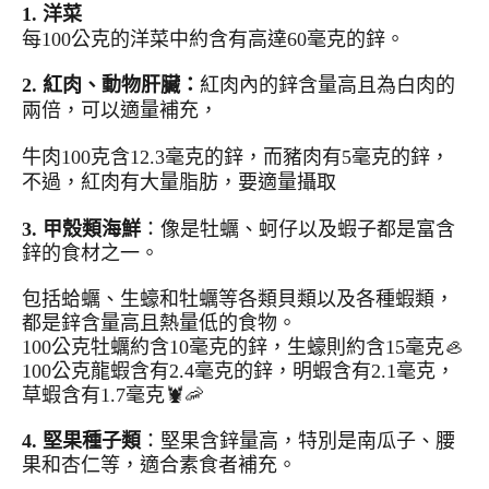
1. 洋菜
每100公克的洋菜中約含有高達60毫克的鋅。
2. 紅肉、動物肝臟：
紅肉內的鋅含量高且為白肉的
兩倍，可以適量補充，
牛肉100克含12.3毫克的鋅，而豬肉有5毫克的鋅，
不過，紅肉有大量脂肪，要適量攝取
3. 甲殼類海鮮
：像是牡蠣、蚵仔以及蝦子都是富含
鋅的食材之一。
包括蛤蠣、生蠔和牡蠣等各類貝類以及各種蝦類，
都是鋅含量高且熱量低的食物。
100公克牡蠣約含10毫克的鋅，生蠔則約含15毫克🦪
100公克龍蝦含有2.4毫克的鋅，明蝦含有2.1毫克，
草蝦含有1.7毫克🦞🦐
4. 堅果種子類
：堅果含鋅量高，特別是南瓜子、腰
果和杏仁等，適合素食者補充。