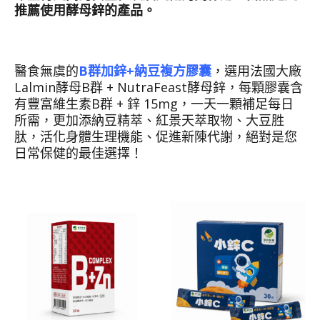
推薦使用酵母鋅的產品。
B群加鋅+納豆複方膠囊
，選用法國大廠
醫食無虞的
Lalmin酵母B群 + NutraFeast酵母鋅，每顆膠囊含
有豐富維生素B群 + 鋅 15mg，一天一顆補足每日
所需，更加添納豆精萃、紅景天萃取物、大豆胜
肽，活化身體生理機能、促進新陳代謝，絕對
是您
日常保健的最佳選擇！