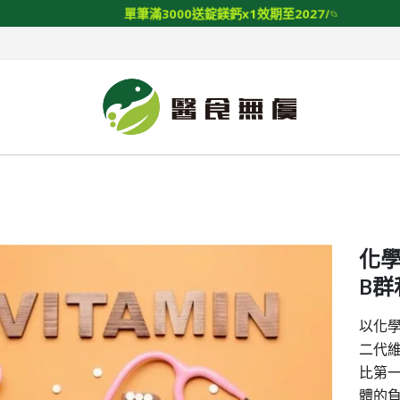
單
筆
滿
3
0
0
0
送
錠
鎂
鈣
x
1
效
期
至
2
0
2
7
/
0
1
/
1
4
化
B群
以化學
二代
比第
體的負