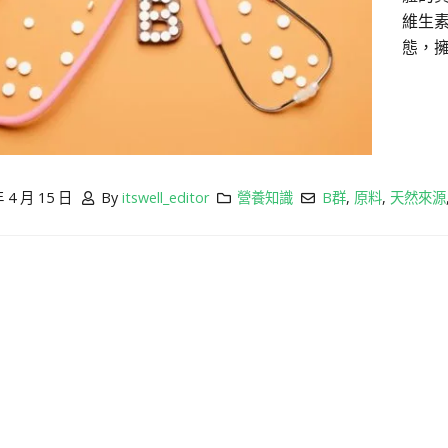
維生
態，
年 4 月 15 日
By
itswell_editor
營養知識
B群
,
原料
,
天然來源