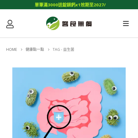
單
筆
滿
3
0
0
0
送
錠
鎂
鈣
x
1
效
期
至
2
0
2
7
/
0
1
/
1
4
HOME
健康點一點
TAG -
益生菌