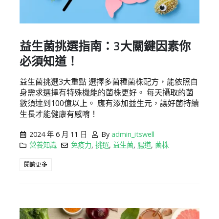
益生菌挑選指南：3大關鍵因素你
必須知道！
益生菌挑選3大重點 選擇多菌種菌株配方，能依照自
身需求選擇有特殊機能的菌株更好。 每天攝取的菌
數須達到100億以上。 應有添加益生元，讓好菌持續
生長才能健康有感唷！
2024 年 6 月 11 日
By
admin_itswell
營養知識
免疫力
,
挑選
,
益生菌
,
腸道
,
菌株
閱讀更多