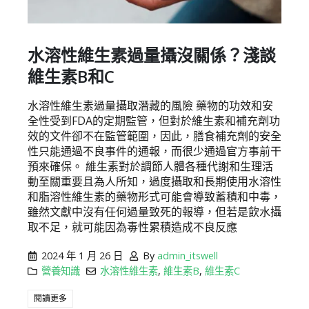
水溶性維生素過量攝沒關係？淺談
維生素B和C
水溶性維生素過量攝取潛藏的風險 藥物的功效和安
全性受到FDA的定期監管，但對於維生素和補充劑功
效的文件卻不在監管範圍，因此，膳食補充劑的安全
性只能通過不良事件的通報，而很少通過官方事前干
預來確保。 維生素對於調節人體各種代謝和生理活
動至關重要且為人所知，過度攝取和長期使用水溶性
和脂溶性維生素的藥物形式可能會導致蓄積和中毒，
雖然文獻中沒有任何過量致死的報導，但若是飲水攝
取不足，就可能因為毒性累積造成不良反應
2024 年 1 月 26 日
By
admin_itswell
營養知識
水溶性維生素
,
維生素B
,
維生素C
閱讀更多