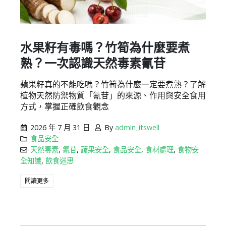
水果籽有毒嗎？竹筍為什麼要煮
熟？一次認識天然毒素氰苷
蘋果籽真的不能吃嗎？竹筍為什麼一定要煮熟？了解
植物天然防禦物質「氰苷」的來源、作用與安全食用
方式，掌握正確飲食觀念
2026 年 7 月 31 日
By
admin_itswell
食品安全
天然毒素
,
氰苷
,
蔬果安全
,
食品安全
,
食材處理
,
食物安
全知識
,
飲食迷思
閱讀更多