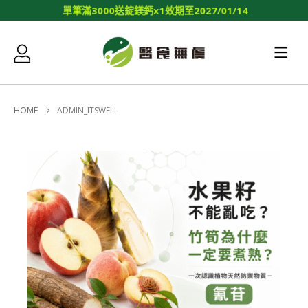
單
筆
滿
3
0
0
0
送
錠
鎂
鈣
x
1
效
期
至
2
0
2
7
/
0
1
/
1
4
HOME
ADMIN_ITSWELL