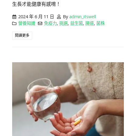
生長才能健康有感唷！
2024 年 6 月 11 日
By
admin_itswell
營養知識
免疫力
,
挑選
,
益生菌
,
腸道
,
菌株
閱讀更多