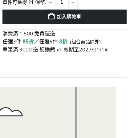
價
價
單件可獲得
11
保幣.
格：
格：
加入購物車
NT$680。
NT$56
消費滿 1,500 免費運送
任選3件
85折
／
任選5件
8折
(組合商品除外)
單筆滿 3000 送 錠鎂鈣 x1 效期至2027/01/14