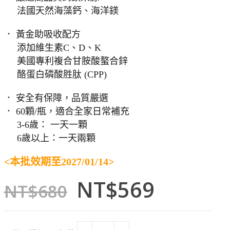
法國天然海藻鈣、海洋鎂
． 黃金助吸收配方
添加維生素C、D、K
美國專利複合甘胺酸螯合鋅
酪蛋白磷酸胜肽 (CPP)
． 安全有保障，品質嚴選
． 60顆/瓶，適合全家日常補充
3-6歲： 一天一顆
6歲以上：一天兩顆
<本批效期至2027/01/14>
原
目
NT$
569
NT$
680
始
前