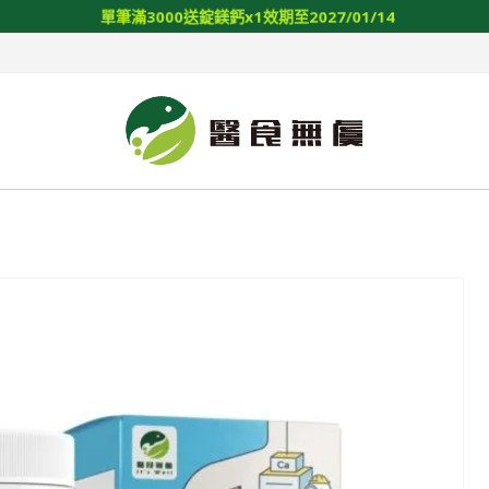
單
筆
滿
3
0
0
0
送
錠
鎂
鈣
x
1
效
期
至
2
0
2
7
/
0
1
/
1
4