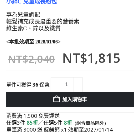
小鋅C
兒童成長粉包
專為兒童調配
輕鬆補充成長最重要的營養素
維生素C、鋅以及鐵質
<本批效期至 2028/01/06>
原
目
NT$
1,815
NT$
2,040
始
前
價
價
單件可獲得
36
保幣.
格：
格
加入購物車
NT$2,040。
NT
消費滿 1,500 免費運送
任選3件
85折
／
任選5件
8折
(組合商品除外)
單筆滿 3000 送 錠鎂鈣 x1 效期至2027/01/14