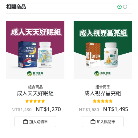
相關商品
組合商品
組合商品
成人天天好眠組
成人視界晶亮組
0
out of 5
0
out of 5
原
目
原
目
NT$
1,270
NT$
1,495
NT$
1,430
NT$
1,680
始
前
始
前
價
價
價
價
加入購物車
加入購物車
：
格：
格：
格：
格
$1,490。
NT$1,430。
NT$1,270。
NT$1,680。
NT