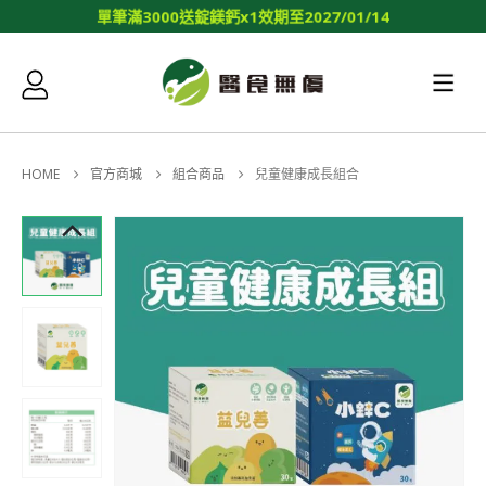
單
筆
滿
3
0
0
0
送
錠
鎂
鈣
x
1
效
期
至
2
0
2
7
/
0
1
/
1
4
HOME
官方商城
組合商品
兒童健康成長組合