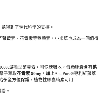
，還得到了現代科學的支持。
了葉黃素、花青素等營養素，小米草也成為一個值得
花萃取100%游離型葉黃素，可快速吸收，每顆膠囊含有
葉
桑子萃取
花青素 90mg，加上
AstaPure®專利紅藻萃
給予全方位保護，植物性膠囊純素可用。
試看。