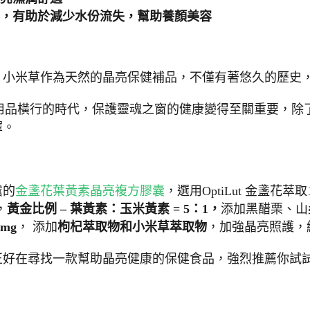
，有助於減少水份流失，幫助養顏美容
，小米草作為天然的晶亮保健補品，不僅有著悠久的歷史
C用品橫行的時代，保護靈魂之窗的健康變得至關重要，除
擇。
虞的
金盞花葉黃素晶亮複方膠囊
，選用OptiLut 金盞
，
黃金比例 – 葉黃素：玉米黃素 = 5：1，
添加黑醋栗、山
mg
， 添加
枸杞萃取物和小米草萃取物
，加強晶亮照護，
正好在尋找一款幫助晶亮健康的保健食品，強烈推薦你試