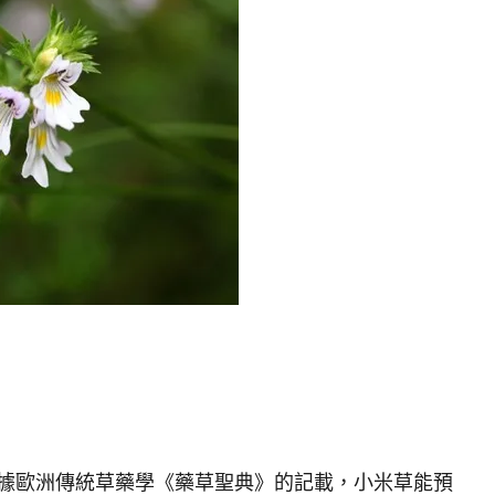
ebright，根據歐洲傳統草藥學《藥草聖典》的記載，小米草能預