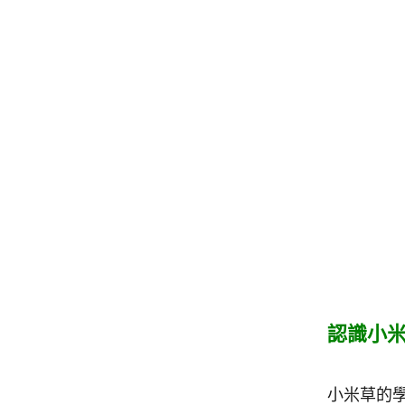
認識小
小米草的學名