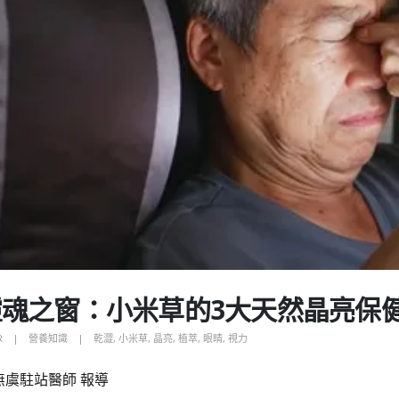
魂之窗：小米草的3大天然晶亮保
R
營養知識
乾澀
,
小米草
,
晶亮
,
植萃
,
眼睛
,
視力
食無虞駐站醫師 報導