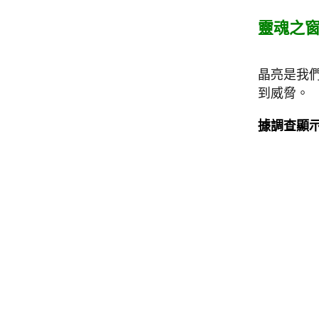
靈魂之
晶亮是我
到威脅。
據調查顯