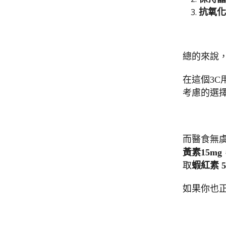
抗氧化
總的來說
在這個3
考慮的選
而醫食無
黃素15mg
取
蝦紅素 5
如果你也