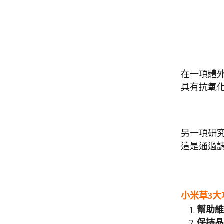
在一項體
具有抗氧
另一項研
這是通過
小米草3大
幫助維
保持晶