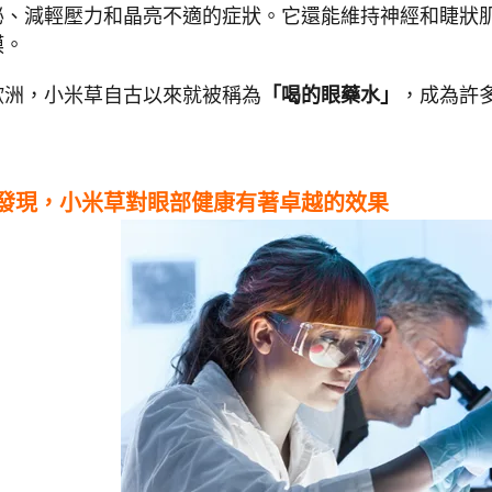
泌、減輕壓力和晶亮不適的症狀。它還能維持神經和睫狀
膜。
歐洲，小米草自古以來就被稱為
「喝的眼藥水」
，成為許
發現，小米草對眼部健康有著卓越的效果