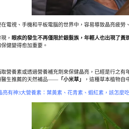
浸在電視、手機和平板電腦的世界中，容易導致晶亮疲勞
發現，
眼疾的發生不再僅限於銀髮族，年輕人也出現了黃
和保健變得愈加重要。
攝取營養素或透過營養補充劑來保健晶亮，已經是行之有
洲醫生推薦的天然補品——
「小米草」
，這種草本植物自
晶亮有神3大營養素：葉黃素、花青素、蝦紅素，該怎麼