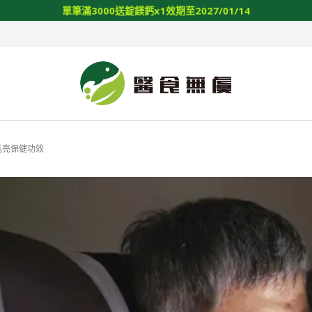
單
筆
滿
3
0
0
0
送
錠
鎂
鈣
x
1
效
期
至
2
0
2
7
/
0
1
/
1
4
晶亮保健功效