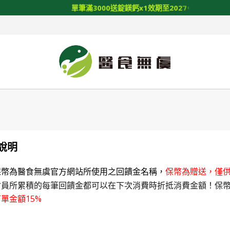
單
筆
滿
3
0
0
0
送
錠
鎂
鈣
x
1
效
期
至
2
0
2
7
/
0
1
/
1
4
說明
保幣為醫食無虞官方網站所使用之回饋金名稱，
保幣為贈送，僅
會員所累積的每筆回饋金都可以在下次消費時折抵消費金額！保
單金額15%