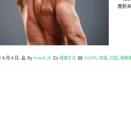
應對
年 8 月 6 日
By
itswell_dr
健康生活
DOMS
,
恢復
,
拉筋
,
緩解