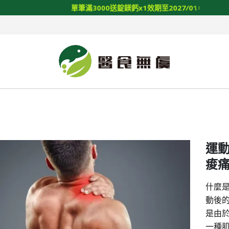
單
筆
滿
3
0
0
0
送
錠
鎂
鈣
x
1
效
期
至
2
0
2
7
/
0
1
/
1
4
運
痠
什麼是
動後的
是由
一種